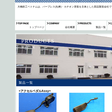
大橋鉄工ベトナムは、バープレス(丸棒)・カチオン塗装を主体とした部品製造会社で
TOP PAGE
COMPANY
PRODUCTS
C
トップページ
会社概要
製品一覧
PRODUCTS
製品一覧
製品一覧
<アクセルペダルAssy>